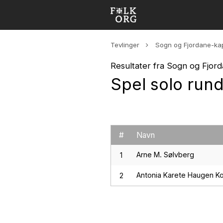
Tevlinger
Sogn og Fjordane-ka
Resultater fra Sogn og Fjor
Spel solo run
#
Navn
Arne M. Sølvberg
1
Antonia Karete Haugen K
2