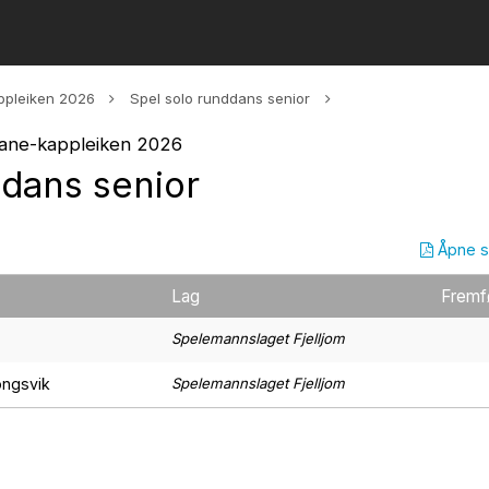
ppleiken 2026
Spel solo runddans senior
dane-kappleiken 2026
ddans senior
Åpne 
Lag
Fremf
Spelemannslaget Fjelljom
ongsvik
Spelemannslaget Fjelljom