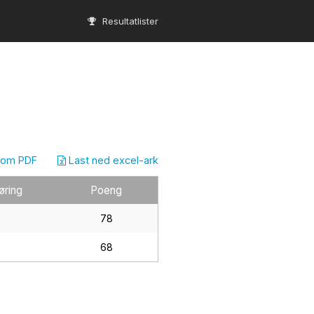
Resultatlister
som PDF
Last ned excel-ark
øring
Poeng
78
68