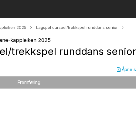
ppleiken 2025
Lagspel durspel/trekkspel runddans senior
dane-kappleiken 2025
el/trekkspel runddans senio
Åpne 
Fremføring