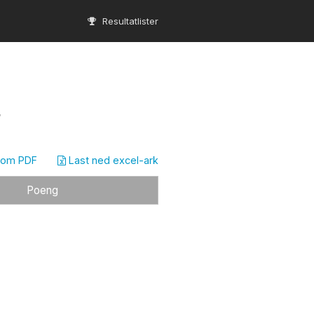
Resultatlister
r
som PDF
Last ned excel-ark
Poeng