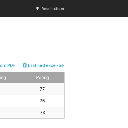
Resultatlister
som PDF
Last ned excel-ark
ing
Poeng
77
76
73