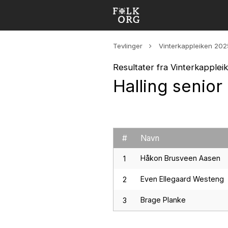
Tevlinger
Vinterkappleiken 202
Resultater fra Vinterkapple
Halling senior
#
Navn
Håkon Brusveen Aasen
1
Even Ellegaard Westeng
2
Brage Planke
3