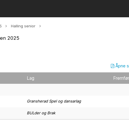
5
Halling senior
iken 2025
Åpne 
Lag
Fremfør
Gransherad Spel og dansarlag
BULder og Brak