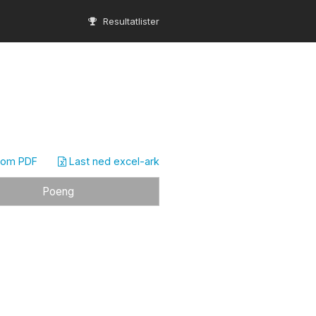
Resultatlister
som PDF
Last ned excel-ark
Poeng