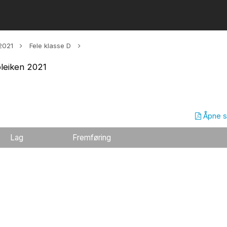
2021
Fele klasse D
leiken 2021
Åpne 
Lag
Fremføring