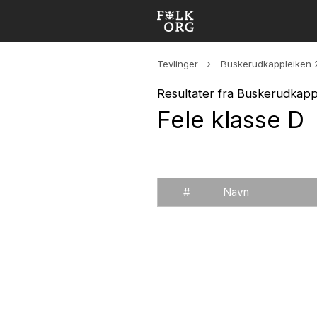
Tevlinger
Buskerudkappleiken 
Resultater fra Buskerudkapp
Fele klasse D
#
Navn