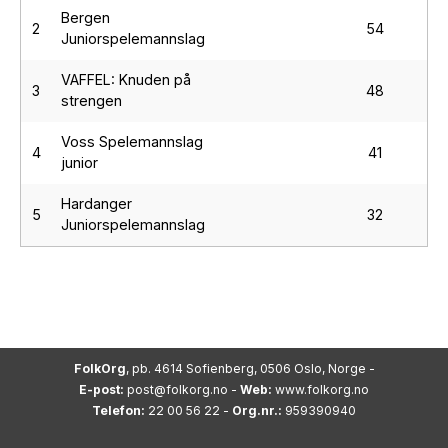
Bergen
2
54
Juniorspelemannslag
VAFFEL: Knuden på
3
48
strengen
Voss Spelemannslag
4
41
junior
Hardanger
5
32
Juniorspelemannslag
FolkOrg
, pb. 4614 Sofienberg, 0506 Oslo, Norge -
E-post:
post@folkorg.no
-
Web:
www.folkorg.no
Telefon:
22 00 56 22 -
Org.nr.:
959390940