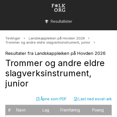
Resultatlister
Tevlinger
Landskappleiken på Hovden 2026
Trommer og andre eldre slagverksinstrument, junior
Resultater fra Landskappleiken på Hovden 2026
Trommer og andre eldre
slagverksinstrument,
junior
Åpne som PDF
Last ned excel-ark
#
Navn
Lag
Fremføring
Poeng