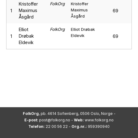
Kristoffer
FolkOrg
Kristoffer
Maximus
Maximus
1
69
Åsgård
Åsgård
Elliot
FolkOrg
Elliot Drøbak
Eldevik
Drøbak
1
69
Eldevik
FolkOrg
, pb. 4614 Sofienberg, 0506 Oslo, Norge -
E-post:
post@folkorg.no
-
Web:
www.folkorg.no
Telefon:
22 00 56 22 -
Org.nr.:
959390940