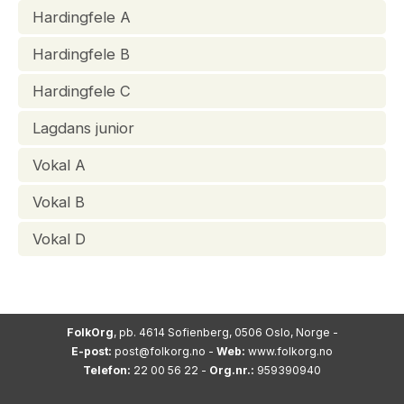
Hardingfele A
Hardingfele B
Hardingfele C
Lagdans junior
Vokal A
Vokal B
Vokal D
FolkOrg
, pb. 4614 Sofienberg, 0506 Oslo, Norge -
E-post:
post@folkorg.no
-
Web:
www.folkorg.no
Telefon:
22 00 56 22 -
Org.nr.:
959390940