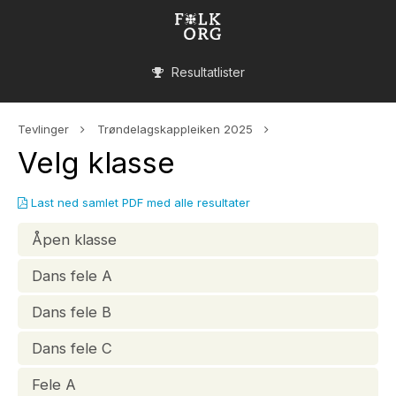
Resultatlister
Tevlinger
Trøndelagskappleiken 2025
Velg klasse
Last ned samlet PDF med alle resultater
Åpen klasse
Dans fele A
Dans fele B
Dans fele C
Fele A