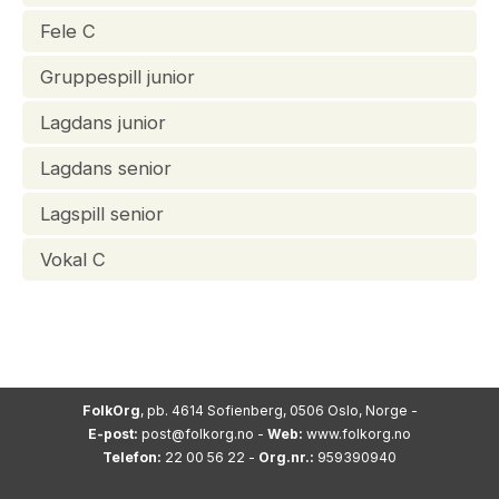
Fele C
Gruppespill junior
Lagdans junior
Lagdans senior
Lagspill senior
Vokal C
FolkOrg
, pb. 4614 Sofienberg, 0506 Oslo, Norge -
E-post:
post@folkorg.no
-
Web:
www.folkorg.no
Telefon:
22 00 56 22 -
Org.nr.:
959390940