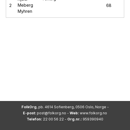
Meberg
2
68
Myhren
FolkOrg
, pb. 4614 Sofienberg, 0506 Oslo, Norge -
E-post:
post@folkorg.no
-
Web:
www.folkorg.no
Telefon:
22 00 56 22 -
Org.nr.:
959390940