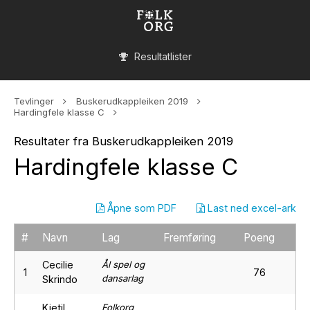
Resultatlister
Tevlinger
Buskerudkappleiken 2019
Hardingfele klasse C
Resultater fra Buskerudkappleiken 2019
Hardingfele klasse C
Åpne som PDF
Last ned excel-ark
#
Navn
Lag
Fremføring
Poeng
Cecilie
Ål spel og
1
76
dansarlag
Skrindo
Kjetil
Folkorg