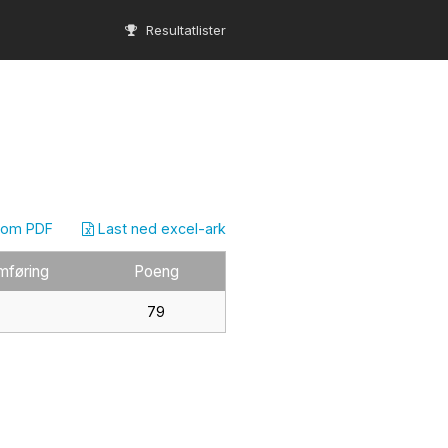
Resultatlister
som PDF
Last ned excel-ark
mføring
Poeng
79