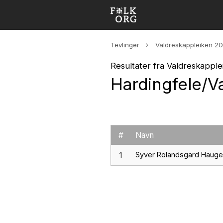
Tevlinger
Valdreskappleiken 2
Resultater fra Valdreskappl
Hardingfele/Va
#
Navn
Syver Rolandsgard Hauge
1