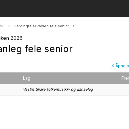
026
Hardingfele/Vanleg fele senior
eiken 2026
nleg fele senior
Åpne 
Lag
Fre
Vestre Slidre folkemusikk- og danselag