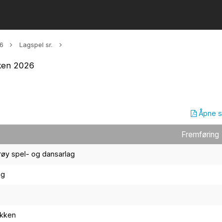
26
Lagspel sr.
iken 2026
Åpne 
Fremføring
røy spel- og dansarlag
ag
ekken