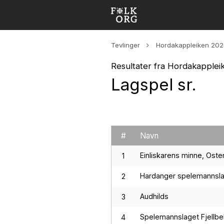
Tevlinger
Hordakappleiken 20
Resultater fra Hordakapple
Lagspel sr.
#
Navn
Einliskarens minne, Oste
1
Hardanger spelemannsl
2
Audhilds
3
Spelemannslaget Fjellb
4