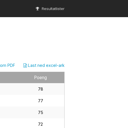
Resultatlister
som PDF
Last ned excel-ark
Poeng
78
77
75
72