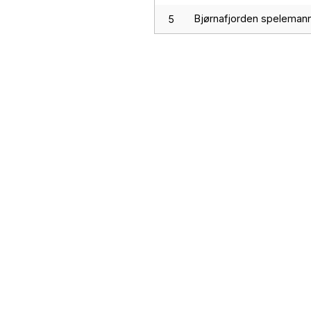
Bjørnafjorden speleman
5