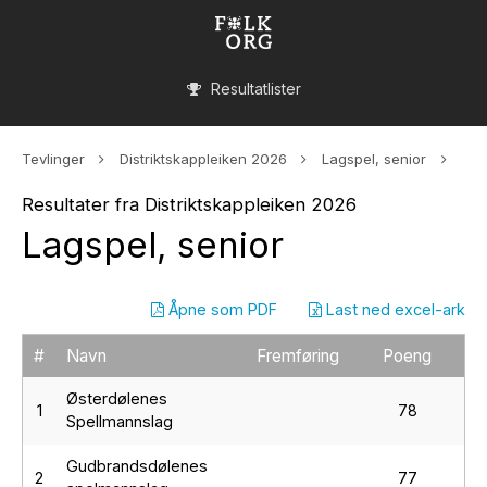
Resultatlister
Tevlinger
Distriktskappleiken 2026
Lagspel, senior
Resultater fra Distriktskappleiken 2026
Lagspel, senior
Åpne som PDF
Last ned excel-ark
#
Navn
Fremføring
Poeng
Østerdølenes
1
78
Spellmannslag
Gudbrandsdølenes
2
77