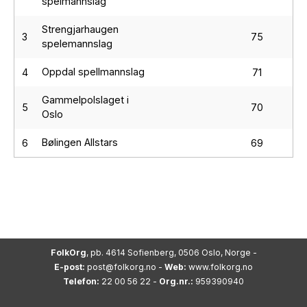
spelmannslag
Strengjarhaugen
3
75
spelemannslag
Oppdal spellmannslag
4
71
Gammelpolslaget i
5
70
Oslo
Bølingen Allstars
6
69
FolkOrg
, pb. 4614 Sofienberg, 0506 Oslo, Norge -
E-post:
post@folkorg.no
-
Web:
www.folkorg.no
Telefon:
22 00 56 22 -
Org.nr.:
959390940