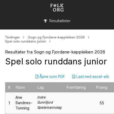
Resultatlister
Tevlinger
Sogn og Fjordane-kappleiken 2026
Spel solo runddans junior
Resultater fra Sogn og Fjordane-kappleiken 2026
Spel solo runddans junior
Åpne som PDF
Last ned excel-ark
#
Navn
Lag
Fremføring
Poeng
Ane
Indre
Sunnfjord
Sandnes-
1
55
Spelemannslag
Tonning