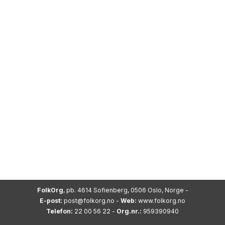
FolkOrg
, pb. 4614 Sofienberg, 0506 Oslo, Norge -
E-post:
post@folkorg.no
-
Web:
www.folkorg.no
Telefon:
22 00 56 22 -
Org.nr.:
959390940