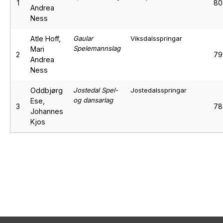
1
80
Andrea
Ness
Atle Hoff,
Gaular
Viksdalsspringar
Spelemannslag
Mari
2
79
Andrea
Ness
Oddbjørg
Jostedal Spel-
Jostedalsspringar
og dansarlag
Ese,
3
78
Johannes
Kjos