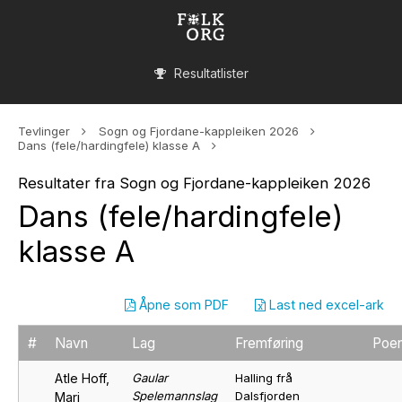
Resultatlister
Tevlinger
Sogn og Fjordane-kappleiken 2026
Dans (fele/hardingfele) klasse A
Resultater fra Sogn og Fjordane-kappleiken 2026
Dans (fele/hardingfele)
klasse A
Åpne som PDF
Last ned excel-ark
#
Navn
Lag
Fremføring
Poe
Atle Hoff,
Gaular
Halling frå
Spelemannslag
Dalsfjorden
Mari