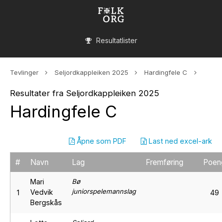
Resultatlister
Tevlinger
Seljordkappleiken 2025
Hardingfele C
Resultater fra Seljordkappleiken 2025
Hardingfele C
Åpne som PDF
Last ned excel-ark
#
Navn
Lag
Fremføring
Poen
Mari
Bø
juniorspelemannslag
Vedvik
1
49
Bergskås