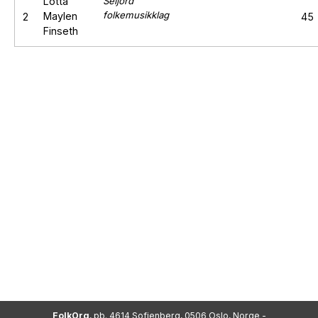
Lotta
Seljord
folkemusikklag
Maylen
2
45
Finseth
FolkOrg
, pb. 4614 Sofienberg, 0506 Oslo, Norge -