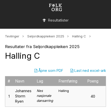
Resultatlister
Tevlinger
Seljordkappleiken 2025
Halling C
Resultater fra Seljordkappleiken 2025
Halling C
Åpne som PDF
Last ned excel-ark
#
Navn
Lag
Fremføring
Poeng
Johannes
Nes
Halling
nasjonale
Storm
1
40
dansarring
Ryen