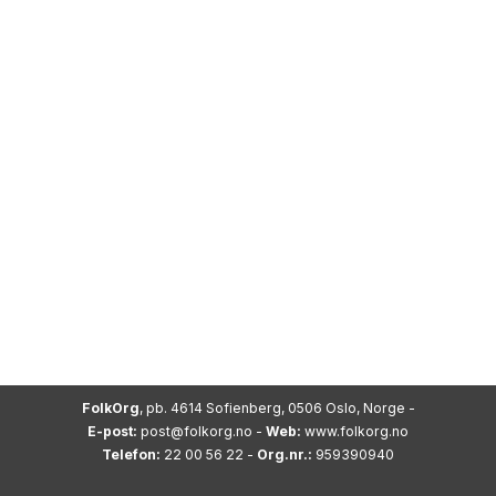
FolkOrg
, pb. 4614 Sofienberg, 0506 Oslo, Norge -
E-post:
post@folkorg.no
-
Web:
www.folkorg.no
Telefon:
22 00 56 22 -
Org.nr.:
959390940