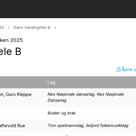
25
Dans hardingfele B
eiken 2025
ele B
Åpne 
Lag
en, Guro Kleppe
Nes Nasjonale dansarlag, Nes Nasjonale
Dansarlag
Bulder og brak
aftevold Rue
Tinn spelmannslag, Seljord folkemusikklag