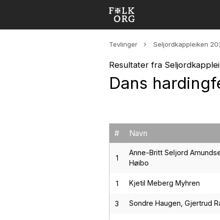
Tevlinger
Seljordkappleiken 20
Resultater fra Seljordkappl
Dans hardingf
#
Navn
Anne-Britt Seljord Amunds
1
Høibo
Kjetil Meberg Myhren
1
Sondre Haugen, Gjertrud R
3