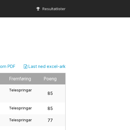
Resultatlister
som PDF
Last ned excel-ark
Fremføring
Poeng
Telespringar
85
Telespringar
85
Telespringar
77